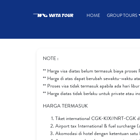
HOME
GROUP TOURS
NOTE :
** Harga visa diatas belum termasuk biaya pro
** Harga di atas dapat berubah sewaktu-waktu atau 
** Proses visa tidak termasuk apabila ada hari libu
** Harga diatas tidak berlaku untuk private atau i
HARGA TERMASUK
Tiket international CGK-KIX//NRT-CGK den
Airport tax International & fuel surcharge
Akomodasi di hotel dengan ketentuan satu 