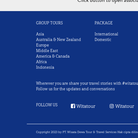
Click button to open assoc
GROUP TOURS
PACKAGE
Asia
International
Australia & New Zealand
Domestic
Europe
Middle East
America & Canada
Africa
Indonesia
Wherever you are share your travel stories with #witatou
Follow us for the updates and conversations
FOLLOW US
Witatour
Witatour
Copyright 2023 by PT. Wisata Dewa Tour & Travel Services Hak cipta di