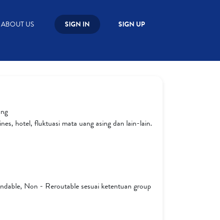
ABOUT US
SIGN IN
SIGN UP
ang
es, hotel, fluktuasi mata uang asing dan lain-lain.
dable, Non - Reroutable sesuai ketentuan group