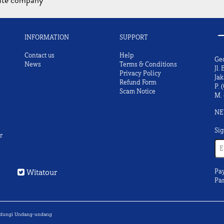
iate company
INFORMATION
SUPPORT
Contact us
Help
Ge
News
Terms & Conditions
Jl.
Privacy Policy
Jak
Refund Form
P.
(
Scam Notice
M.
NE
Sig
r
Witatour
Pa
Par
lindungi Undang-undang