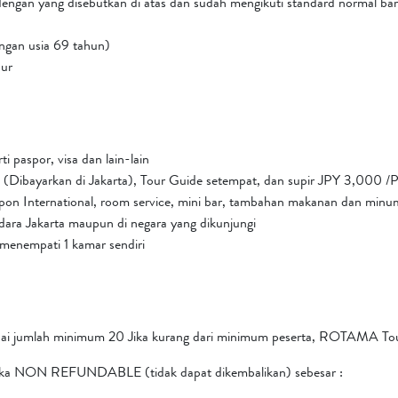
dengan yang disebutkan di atas dan sudah mengikuti standard normal ba
ngan usia 69 tahun)
our
 paspor, visa dan lain-lain
Dibayarkan di Jakarta), Tour Guide setempat, dan supir JPY 3,000 /
lepon International, room service, mini bar, tambahan makanan dan minum
ndara Jakarta maupun di negara yang dikunjungi
 menempati 1 kamar sendiri
pai jumlah minimum 20 Jika kurang dari minimum peserta, ROTAMA Tour
muka NON REFUNDABLE (tidak dapat dikembalikan) sebesar :