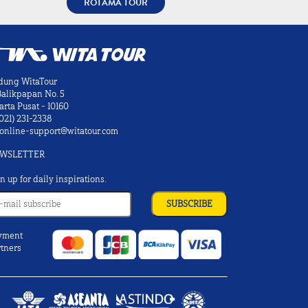
ROTAMA TOUR
dung WitaTour
 Balikpapan No. 5
arta Pusat - 10160
021) 231-2338
online-support@witatour.com
WSLETTER
n up for daily inspirations.
yment
tners