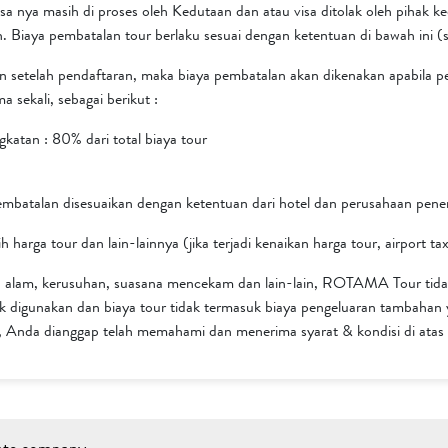
a nya masih di proses oleh Kedutaan dan atau visa ditolak oleh pihak 
. Biaya pembatalan tour berlaku sesuai dengan ketentuan di bawah ini (s
n setelah pendaftaran, maka biaya pembatalan akan dikenakan apabila pes
a sekali, sebagai berikut :
katan : 80% dari total biaya tour
talan disesuaikan dengan ketentuan dari hotel dan perusahaan pen
rga tour dan lain-lainnya (jika terjadi kenaikan harga tour, airport tax
ana alam, kerusuhan, suasana mencekam dan lain-lain, ROTAMA Tour tid
ak digunakan dan biaya tour tidak termasuk biaya pengeluaran tambahan 
Anda dianggap telah memahami dan menerima syarat & kondisi di atas