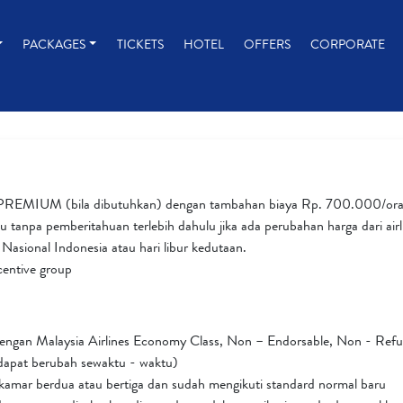
PACKAGES
TICKETS
HOTEL
OFFERS
CORPORATE
ses PREMIUM (bila dibutuhkan) dengan tambahan biaya Rp. 700.000/or
tanpa pemberitahuan terlebih dahulu jika ada perubahan harga dari airlin
r Nasional Indonesia atau hari libur kedutaan.
ncentive group
gan Malaysia Airlines Economy Class, Non – Endorsable, Non - Refun
 (dapat berubah sewaktu - waktu)
kamar berdua atau bertiga dan sudah mengikuti standard normal baru