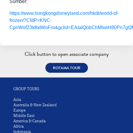
Sumber:
https://www.hongkongdisneyland.com/hkdl/world-of-
frozen/?CMP=KNC-
CpnWof23IdtxtWoFro&gclid=EAIaIQobChMIxeH80Pn7
Click button to open associate company
ROTAMA TOUR
GROUP TOURS
Asia
Australia & New Zealand
Europe
Middle East
America & Canada
Africa
Indonesia